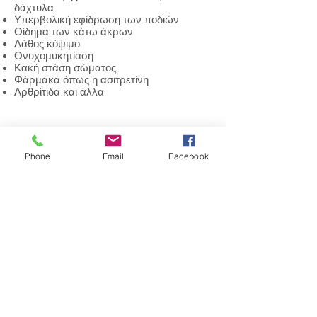
δάχτυλα
Υπερβολική εφίδρωση των ποδιών
Οίδημα των κάτω άκρων
Λάθος κόψιμο
Ονυχομυκητίαση
Κακή στάση σώματος
Φάρμακα όπως η ασιτρετίνη
Αρθρίτιδα
και άλλα
Στο σπίτι τι μπορεί να γίνει:
Phone
Email
Facebook
Οι ακόλουθες θεραπείες σας
προσφέρουν προσωρινή ανακούφιση:
Μουλιάστε το πέλμα σας σε χλιαρό νερό
για 15-20 λεπτά προσθέτοντας:
2 κουταλιές της σούπας άλατα Epsom
ανά 1 λίτρο νερού
ή 4 κουταλιές της σούπας αλάτι φαγητού
ανά 1 λίτρο νερου.
Πάρτε αντιφλεγμονώδη φάρμακα
Κόψτε το νύχι σε ευθεία, χωρίς να
δημιουργήσετε γωνίες και να μην τα
κόβετε πολύ μικρά/στενά/κοντά.