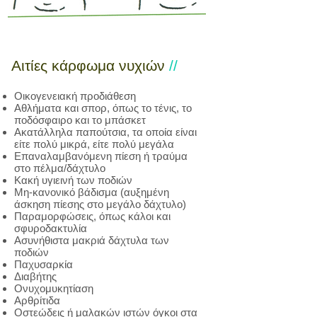
Αιτίες κάρφωμα νυχιών
//
Οικογενειακή προδιάθεση
Αθλήματα και σπορ, όπως το τένις, το
ποδόσφαιρο και το μπάσκετ
Ακατάλληλα παπούτσια, τα οποία είναι
είτε πολύ μικρά, είτε πολύ μεγάλα
Επαναλαμβανόμενη πίεση ή τραύμα
στο πέλμα/δάχτυλο
Κακή υγιεινή των ποδιών
Μη-κανονικό βάδισμα (αυξημένη
άσκηση πίεσης στο μεγάλο δάχτυλο)
Παραμορφώσεις, όπως κάλοι και
σφυροδακτυλία
Ασυνήθιστα μακριά δάχτυλα των
ποδιών
Παχυσαρκία
Διαβήτης
Ονυχομυκητίαση
Αρθρίτιδα
Οστεώδεις ή μαλακών ιστών όγκοι στα