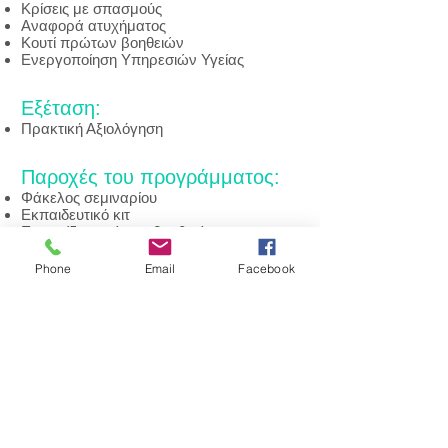
Κρίσεις με σπασμούς
Αναφορά ατυχήματος
Κουτί πρώτων βοηθειών
Ενεργοποίηση Υπηρεσιών Υγείας
Εξέταση:
Πρακτική Αξιολόγηση
Παροχές του προγράμματος:
Φάκελος σεμιναρίου
Εκπαιδευτικό κιτ
Εγχειρίδιο πρώτων βοηθειών
Προστατευτικό Διάφραγμα Διασωστικών
Αναπνοών
Phone
Email
Facebook
Μπρελόκ αναζωογόνησης
Στυλό
Μπλοκ σημειώσεων
Καρτέλα σύνοψης βασικών βημάτων
πρώτων βοηθειών
Αυτοκόλλητο σήμα
Παράβολο πιστοποίησης
Πιστοποιητικό εκπαίδευσης