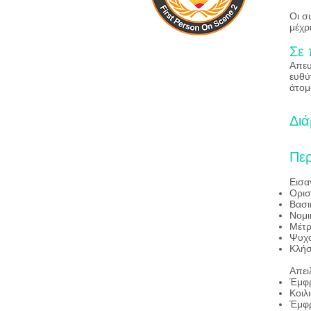
Οι σ
μέχρ
Σε 
Απευ
ευθύ
άτομ
Διά
Περ
Εισα
Ορισ
Βασι
Νομι
Μέτρ
Ψυχο
Κλήσ
Απει
Έμφρ
Κοιλ
Έμφρ