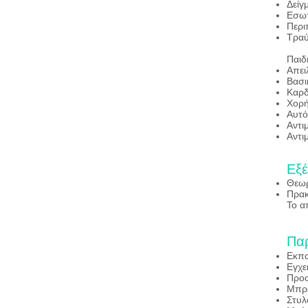
Δείγ
Εσωτ
Περι
Τρα
Παιδ
Απει
Βασι
Καρδ
Χορή
Αυτό
Αντι
Αντι
Εξέ
Θεωρ
Πρακ
Το α
Πα
Εκπα
Εγχε
Προσ
Μπρ
Στυλ