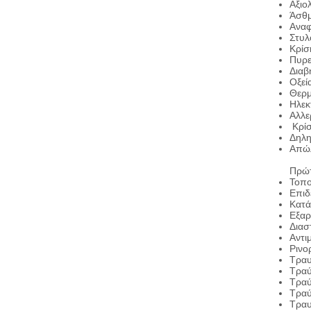
Αξιο
Άσθ
Αναφ
Στυλ
Κρίσ
Πυρε
Διαβ
Οξεί
Θερμ
Ηλεκ
Αλλε
Κρίσ
Δηλη
Απώλ
Πρώτ
Τοπο
Επιδ
Κατά
Εξαρ
Διασ
Αντι
Ρινο
Τραυ
Τραύ
Τρα
Τραύ
Τραυ