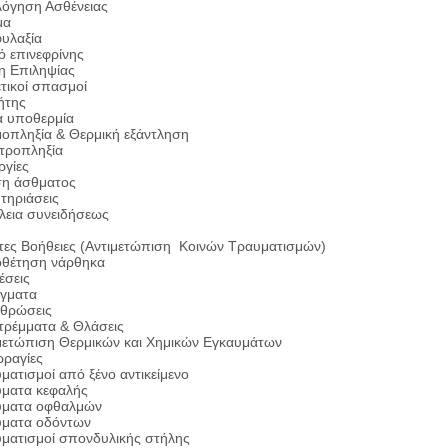
λόγηση Ασθένειας
μα
υλαξία
ό επινεφρίνης
η Επιληψίας
τικοί σπασμοί
ήτης
α υποθερμία
οπληξία & Θερμική εξάντληση
τροπληξία
ργίες
η άσθματος
τηριάσεις
εια συνειδήσεως
ες Βοήθειες (Αντιμετώπιση Κοινών Τραυματισμών)
θέτηση νάρθηκα
έσεις
γματα
θρώσεις
τρέμματα & Θλάσεις
μετώπιση Θερμικών και Χημικών Εγκαυμάτων
ρραγίες
ματισμοί από ξένο αντικείμενο
ματα κεφαλής
ύματα οφθαλμών
ματα οδόντων
ματισμοί σπονδυλικής στήλης