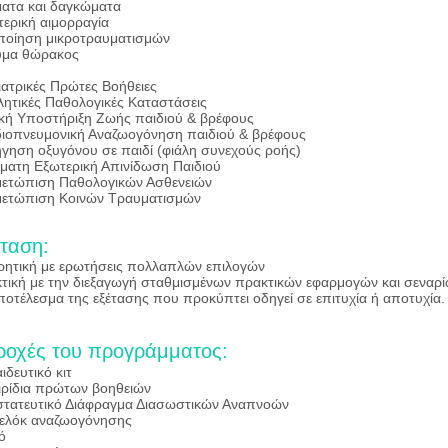
ματα και δαγκώματα
ερική αιμορραγία
ποίηση μικροτραυματισμών
ύμα θώρακος
ιατρικές Πρώτες Βοήθειες
λητικές Παθολογικές Καταστάσεις
κή Υποστήριξη Ζωής παιδιού & βρέφους
ιοπνευμονική Αναζωογόνηση παιδιού & βρέφους
γηση οξυγόνου σε παιδί (φιάλη συνεχούς ροής)
ματη Εξωτερική Απινίδωση Παιδιού
μετώπιση Παθολογικών Ασθενειών
μετώπιση Κοινών Τραυματισμών
ταση:
ητική με ερωτήσεις πολλαπλών επιλογών
τική με την διεξαγωγή σταθμισμένων πρακτικών εφαρμογών και σεναρί
ποτέλεσμα της εξέτασης που προκύπτει οδηγεί σε επιτυχία ή αποτυχία.
ροχές του προγράμματος:
ιδευτικό κιτ
ιρίδια πρώτων βοηθειών
τατευτικό Διάφραγμα Διασωστικών Αναπνοών
ελόκ αναζωογόνησης
ό