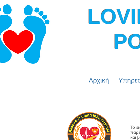
LOVI
PO
Αρχική
Υπηρεσ
Ε
Το ε
παρέ
και 