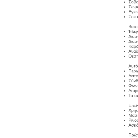
Σοβα
Σωμα
Εγκε
Σοκ 
Βασι
Έλεγ
Διασ
Διασ
Καρδ
Αναί
Θέσ
Αυτό
Περι
Λειτ
Σύνδ
Φωνη
Ασφά
Τα α
Επεί
Χρήσ
Μάσκ
Ρινο
Ασκό
Πρώτ