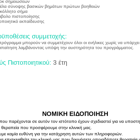
οκ σημειώσεων
έλα σύνοψης βασικών βημάτων πρώτων βοηθειών
κόλλητο σήμα
βολο πιστοποίησης
οποιητικό εκπαίδευσης
ϋποθέσεις συμμετοχής:
πρόγραμμα μπορούν να συμμετέχουν όλοι οι ενήλικες χωρίς να υπάρχει 
παίτηση λαμβάνοντας υπόψη την αυστηρότητα του προγράμματος.
ύς Πιστοποιητικού:
3 έτη
ated with
Wix.com
ΝΟΜΙΚΗ ΕΙΔΟΠΟΙΗΣΗ
που παρέχονται σε αυτόν τον ιστότοπο έχουν σχεδιαστεί για να υποστη
η θεραπεία που προσφέρουμε στην κλινική μας.
με καμία ευθύνη για την κατάχρηση αυτών των πληροφοριών.
να επισκεφθείτε την κλινική μας πριν ξεκινήσετε οποιαδήποτε θεραπεία 