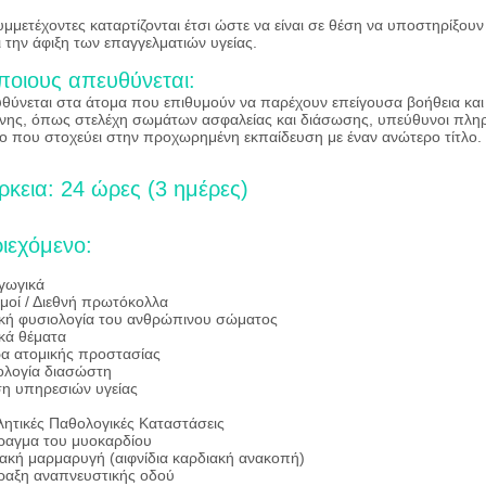
υμμετέχοντες καταρτίζονται έτσι ώστε να είναι σε θέση να υποστηρίξουν
ι την άφιξη των επαγγελματιών υγείας.
ποιους απευθύνεται:
θύνεται στα άτομα που επιθυμούν να παρέχουν επείγουσα βοήθεια και 
νης, όπως στελέχη σωμάτων ασφαλείας και διάσωσης, υπεύθυνοι πλη
ο που στοχεύει στην προχωρημένη εκπαίδευση με έναν ανώτερο τίτλο.
ρκεια: 24 ώρες (3 ημέρες)
ιεχόμενο:
γωγικά
μοί / Διεθνή πρωτόκολλα
κή φυσιολογία του ανθρώπινου σώματος
κά θέματα
α ατομικής προστασίας
λογία διασώστη
η υπηρεσιών υγείας
λητικές Παθολογικές Καταστάσεις
αγμα του μυοκαρδίου
ιακή μαρμαρυγή (αιφνίδια καρδιακή ανακοπή)
αξη αναπνευστικής οδού