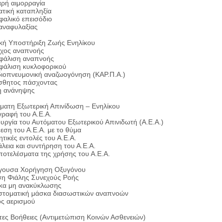
ρή αιμορραγία
τική καταπληξία
φαλικό επεισόδιο
αναφυλαξίας
κή Υποστήριξη Ζωής Ενηλίκου
χος αναπνοής
φάλιση αναπνοής
φάλιση κυκλοφορικού
ιοπνευμονική αναζωογόνηση (ΚΑΡ.Π.Α.)
σθητος πάσχοντας
η ανάνηψης
ματη Εξωτερική Απινίδωση – Ενηλίκου
γραφή του Α.Ε.Α.
ουργία του Αυτόματου Εξωτερικού Απινιδωτή (Α.Ε.Α.)
εση του Α.Ε.Α. με το θύμα
τικές εντολές του Α.Ε.Α.
λεια και συντήρηση του Α.Ε.Α.
ποτελέσματα της χρήσης του Α.Ε.Α.
γουσα Χορήγηση Οξυγόνου
η Φιάλης Συνεχούς Ροής
α μη ανακύκλωσης
στοματική μάσκα διασωστικών αναπνοών
ς αερισμού
ες Βοήθειες (Αντιμετώπιση Κοινών Ασθενειών)