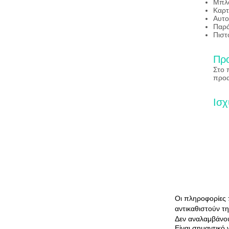
Μπλ
Καρτ
Αυτο
Παρά
Πιστ
Προ
Στο 
προα
Ισχ
© 2016 by Loving Soles Podiatry. Proudly cre
Οι πληροφορίες 
αντικαθιστούν τ
Δεν αναλαμβάνου
Είναι σημαντικό 